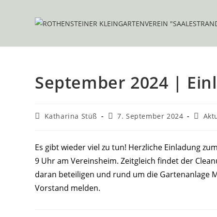
Zum
Inhalt
springen
September 2024 | Ein
Beitrags-
Beitrag
Beitra
Katharina Stüß
7. September 2024
Akt
Autor:
veröffentlicht:
Katego
Es gibt wieder viel zu tun! Herzliche Einladung zu
9 Uhr am Vereinsheim. Zeitgleich findet der Clean
daran beteiligen und rund um die Gartenanlage M
Vorstand melden.